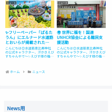
エルナード水道筋の「人情」「活
一つとして認められている「水道
ニュース
ニュース
気」「幸せ」を世界中に届けるた
筋恵比寿神社」のえびす様です。
めに、商店街を全力疾走してきた
今回は、この商店街の活気を守る
よ〜！おかげで今日も汗が止まら
ユニークな「水道筋 汗かきえび...
ん...
✨フリーペーパー「ぱるた
🌍 世界に福を！国連
うん」にエルナード水道筋
UNHCR協会による難民支
とおいらが掲載された
援活動
よ〜！🏮🏈
こんにちは😊水道筋恵比寿神社
こんにちは😊水道筋恵比寿神社
の公式キャラクター、汗かきえび
の公式キャラクター、汗かきえび
すちゃんやで〜✨えびす様の福を
すちゃんやで〜✨えびす様の福を
届けに走ってきたから、汗が止ま
届けに走ってきたから、汗が止ま
らんわぁ💦（ふぅふぅ…ハンカチ
らんわぁ💦🏈おいらは年中、エル
で汗をぬぐいぬぐい💦）今日もみ
ナード水道筋を全力疾走しとうか
ホーム
ニュース
んなに福を配るためにエルナード
らね！今日はみんなに、商店街の
水道筋を全力疾走してきたおいら
あったかい人情と、とっても大切
や...
な...
News用