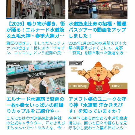
【2026】鳴り物が響き、街
水道筋恵比寿の招福・開運
が踊る！エルナード水道筋
バスツアーの動画をアップ
＆五毛天神・春季大祭ガイ
しました！
ド
灘区の皆さま、そしてだんじりフ
2026年1月10日の水道筋えびす大
ァンの皆さま！街にあの「チキチ
祭の新春えびすくじにて、見事
ン、コンコン」という威勢の良い
「特賞」を勝ち取った強運な方々
音が響き始めました。いよいよ、
と2月24日～25日の一泊二日でバ
一年で最も熱い五毛天神（河内國
スツアーに行ってまいりました。
ニュース
ニュース
魂神社）の春季大祭が幕を開けま
その模様を動画にまとめましたの
す！現在、エルナード水道筋には
でぜひご覧ください。
「上野」と「畑原」ののぼりが
誇...
エルナード水道筋で奇跡の
アメフト姿のユニークな守
一枚✨幸せいっぱいの前撮
り神「水道筋 汗かきえび
りカップルをご紹介や
す」を知っていますか？
で〜！
こんにちは😊水道筋恵比寿神社
神戸市にある歴史ある水道筋商店
の公式キャラクター、汗かきえび
街には、商いと日々の暮らしを見
すちゃんやで〜！💦みんな、今日
守る少し変わった福の神がいらっ
も元気にしとう？おいらは今日も
しゃいます。西宮神社諸国公社の