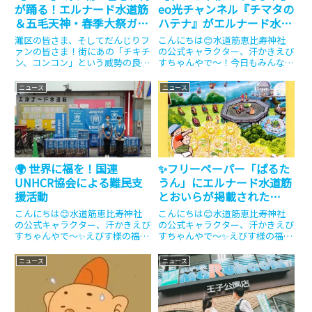
が踊る！エルナード水道筋
eo光チャンネル『チマタの
＆五毛天神・春季大祭ガイ
ハテナ』がエルナード水道
ド
筋にやってくるやね〜！✨
灘区の皆さま、そしてだんじりフ
こんにちは😊水道筋恵比寿神社
🏈
ァンの皆さま！街にあの「チキチ
の公式キャラクター、汗かきえび
ン、コンコン」という威勢の良い
すちゃんやで〜！今日もみんなに
音が響き始めました。いよいよ、
福を届けるためにエルナード水道
一年で最も熱い五毛天神（河内國
筋を全力疾走してきたから、汗が
ニュース
ニュース
魂神社）の春季大祭が幕を開けま
止まらんわぁ💦 アメフトのユニ
す！現在、エルナード水道筋には
フォーム姿やから、年中いい汗か
「上野」と「畑原」ののぼりが
かせてもらっとうよ〜🏈さてさ
誇...
て、...
🌍 世界に福を！国連
✨フリーペーパー「ぱるた
UNHCR協会による難民支
うん」にエルナード水道筋
援活動
とおいらが掲載された
よ〜！🏮🏈
こんにちは😊水道筋恵比寿神社
こんにちは😊水道筋恵比寿神社
の公式キャラクター、汗かきえび
の公式キャラクター、汗かきえび
すちゃんやで〜✨えびす様の福を
すちゃんやで〜✨えびす様の福を
届けに走ってきたから、汗が止ま
届けに走ってきたから、汗が止ま
らんわぁ💦🏈おいらは年中、エル
らんわぁ💦（ふぅふぅ…ハンカチ
ニュース
ニュース
ナード水道筋を全力疾走しとうか
で汗をぬぐいぬぐい💦）今日もみ
らね！今日はみんなに、商店街の
んなに福を配るためにエルナード
あったかい人情と、とっても大切
水道筋を全力疾走してきたおいら
な...
や...