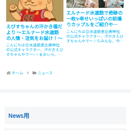
エルナード水道筋で奇跡の
一枚✨幸せいっぱいの前撮
りカップルをご紹介や
えびすちゃんの汗かき福だ
で〜！
こんにちは😊水道筋恵比寿神社
より 〜エルナード水道筋
の公式キャラクター、汗かきえび
の人情・活気をお届け！〜
すちゃんやで〜！💦みんな、今日
こんにちは😊水道筋恵比寿神社
も元気にしとう？おいらは今日も
の公式キャラクター、汗かきえび
エルナード水道筋の「人情」「活
すちゃんやで〜✨✨🏮おいら、今
気」「幸せ」を世界中に届けるた
日もエルナード水道筋のみんなに
めに、商店街を全力疾走してきた
福を届けに全力疾走してきたか
よ〜！おかげで今日も汗が止まら
ら、汗が止まらんわぁ💦🏈今日は
ん...
ホーム
ニュース
初めてのブログやから、おいらの
ことをもっと知ってもらえるよう
に、...
News用