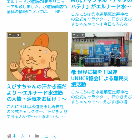
eo光チャンネル『チマタの
エルナード水道筋のHPをリニュ
ハテナ』がエルナード水道
ーアル致しました。水道筋商店街
全体の情報については、「NPO
筋にやってくるやね〜！✨
こんにちは😊水道筋恵比寿神社
法人わくわく西灘」より発信して
🏈
の公式キャラクター、汗かきえび
おります。今後ともよろしくお願
すちゃんやで〜！今日もみんなに
い致します。
福を届けるためにエルナード水道
筋を全力疾走してきたから、汗が
ニュース
ニュース
止まらんわぁ💦 アメフトのユニ
フォーム姿やから、年中いい汗か
かせてもらっとうよ〜🏈さてさ
て、...
🌍 世界に福を！国連
UNHCR協会による難民支
援活動
えびすちゃんの汗かき福だ
こんにちは😊水道筋恵比寿神社
より 〜エルナード水道筋
の公式キャラクター、汗かきえび
の人情・活気をお届け！〜
すちゃんやで〜✨えびす様の福を
こんにちは😊水道筋恵比寿神社
届けに走ってきたから、汗が止ま
の公式キャラクター、汗かきえび
らんわぁ💦🏈おいらは年中、エル
すちゃんやで〜✨✨🏮おいら、今
ナード水道筋を全力疾走しとうか
日もエルナード水道筋のみんなに
らね！今日はみんなに、商店街の
福を届けに全力疾走してきたか
あったかい人情と、とっても大切
ら、汗が止まらんわぁ💦🏈今日は
な...
ホーム
ニュース
初めてのブログやから、おいらの