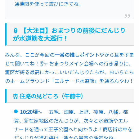
通機関を使って遊びにきてね。
🏮 【大注目】おまつりの前後にだんじり
が水道筋を大巡行！
みんな、ここが今回の
一番の推しポイント
やから耳をすま
せて聞いてね！👂✨ おまつりメイン会場への行き帰りに、
灘区が誇る最高にかっこいいだんじりたちが、おいらたち
のホームグラウンド「エルナード水道筋」を通るんやわ！
⏰ 往路の見どころ（午前中）
10:20頃
～ 五毛、畑原、上野、篠原、八幡、都
賀、新在家地区のだんじりが、次々と水道筋やエル
ナードを通って王子公園へと向かうよ！商店街の中を
だんじりが進む姿は、朝から最高の活気やね。