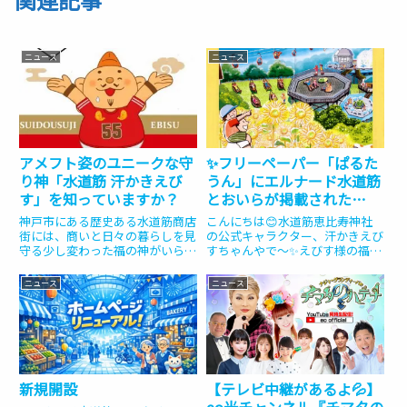
ニュース
ニュース
アメフト姿のユニークな守
✨フリーペーパー「ぱるた
り神「水道筋 汗かきえび
うん」にエルナード水道筋
す」を知っていますか？
とおいらが掲載された
よ〜！🏮🏈
神戸市にある歴史ある水道筋商店
こんにちは😊水道筋恵比寿神社
街には、商いと日々の暮らしを見
の公式キャラクター、汗かきえび
守る少し変わった福の神がいらっ
すちゃんやで〜✨えびす様の福を
しゃいます。西宮神社諸国公社の
届けに走ってきたから、汗が止ま
一つとして認められている「水道
らんわぁ💦（ふぅふぅ…ハンカチ
ニュース
ニュース
筋恵比寿神社」のえびす様です。
で汗をぬぐいぬぐい💦）今日もみ
今回は、この商店街の活気を守る
んなに福を配るためにエルナード
ユニークな「水道筋 汗かきえび...
水道筋を全力疾走してきたおいら
や...
新規開設
【テレビ中継があるよ💦】