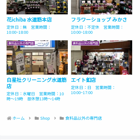
花ichiba 水道筋本店
フラワーショップ みかさ
定休日：無 営業時間：
定休日：不定休 営業時間：
10:00~18:00
10:00~18:00
食料品以外の専門店
食料品以外の専門店
白星社クリーニング水道筋
エイト釦店
店
定休日：日 営業時間：
10:00~17:00
定休日：水曜日 営業時間：10
時〜19時 昼休憩13時〜14時
ホーム
Shop
食料品以外の専門店