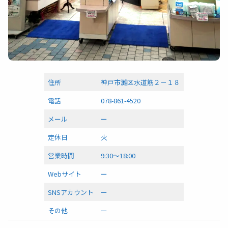
住所
神戸市灘区水道筋２－１８
電話
078-861-4520
メール
ー
定休日
火
営業時間
9:30～18:00
Webサイト
ー
SNSアカウント
ー
その他
ー