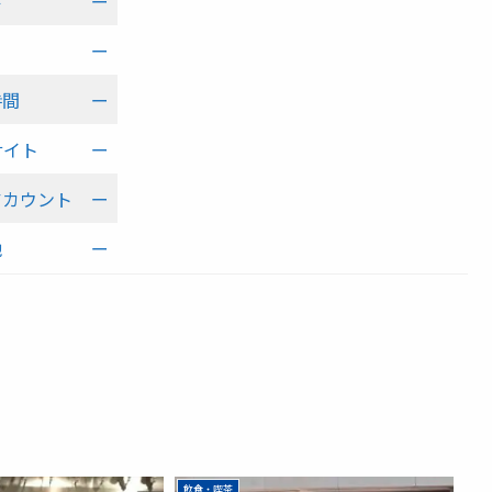
ル
ー
日
ー
時間
ー
サイト
ー
アカウント
ー
他
ー
飲食・喫茶