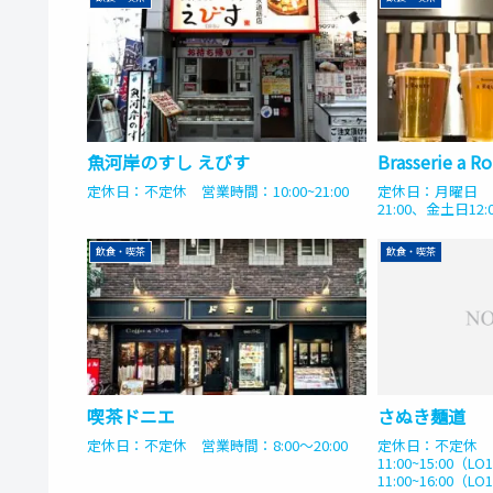
魚河岸のすし えびす
Brasserie a R
定休日：不定休 営業時間：10:00~21:00
定休日：月曜日 営
21:00、金土日12:0
飲食・喫茶
飲食・喫茶
喫茶ドニエ
さぬき麺道
定休日：不定休 営業時間：8:00〜20:00
定休日：不定休 
11:00~15:00（L
11:00~16:00（LO1