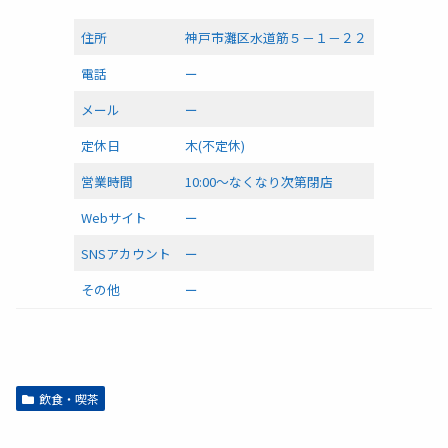
住所
神戸市灘区水道筋５－１－２２
電話
ー
メール
ー
定休日
木(不定休)
営業時間
10:00～なくなり次第閉店
Webサイト
ー
SNSアカウント
ー
その他
ー
飲食・喫茶