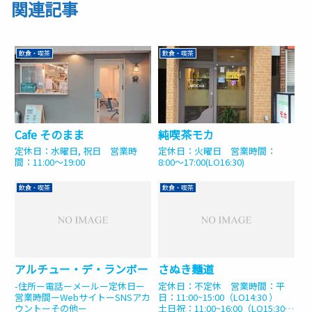
関連記事
飲食・喫茶
飲食・喫茶
Cafe そのまま
純喫茶モカ
定休日：水曜日, 祝日 営業時
定休日：火曜日 営業時間：
間：11:00〜19:00
8:00〜17:00(LO16:30)
飲食・喫茶
飲食・喫茶
アルチュー・デ・ランボー
さぬき麺道
-住所ー電話ーメールー定休日ー
定休日：不定休 営業時間：平
営業時間ーWebサイトーSNSアカ
日：11:00~15:00（LO14:30 ）
ウントーその他ー
土日祝：11:00~16:00（LO15:30